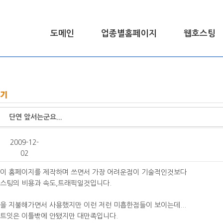
도메인
업종별홈페이지
웹호스팅
호스트
단연 앞서는군요...
2009-12-
02
이 홈페이지를 제작하며 쓰면서 가장 어려운점이 기술적인것보다
스팅의 비용과 속도,트래픽일것입니다.
을 지불해가면서 사용했지만 이런 저런 미흡한점들이 보이는데...
트잇은 이틀밖에 안됐지만 대만족입니다.