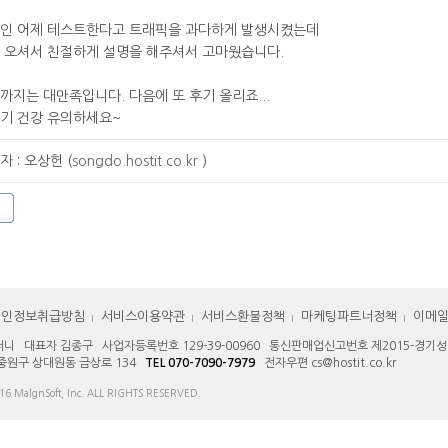
인 어제 테스트한다고 트래픽을 과다하게 발생시켰는데
 오셔서 친절하게 설명을 해주셔서 고마웠습니다.
까지는 대만족입니다. 다음에 또 후기 올리죠...
기 건강 유의하세요~
자 : 오상헌 (
songdo.hostit.co.kr
)
개인정보취급방침
서비스이용약관
서비스환불정책
마케팅파트너정책
이메
니 대표자 김종구 사업자등록번호 129-39-00960 통신판매업신고번호 제2015-경기성남
중원구 상대원동 금상로 134 
TEL 070-7090-7979
전자우편 cs@hostit.co.kr 
 MalgnSoft, Inc. ALL RIGHTS RESERVED. 